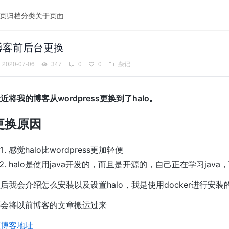
页
归档
分类
关于页面
博客前后台更换
2020-07-06
347
0
0
杂记
近将我的博客从wordpress更换到了halo。
更换原因
感觉halo比wordpress更加轻便
halo是使用java开发的，而且是开源的，自己正在学习jav
后我会介绍怎么安装以及设置halo，我是使用docker进行安装
还会将以前博客的文章搬运过来
原博客地址