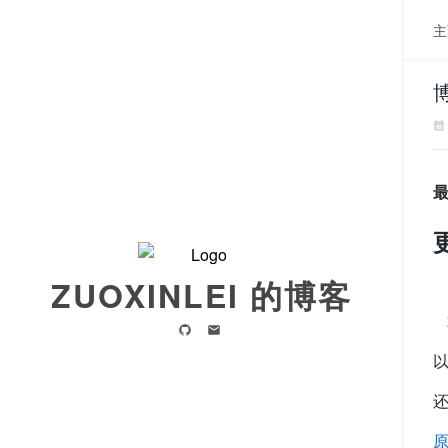
主
最
ZUOXINLEI 的博客
以